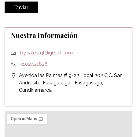
Nuestra Información
by.valeria.jf@gmail.com
3102421828
Avenida las Palmas # 9-22 Local 202 C.C. San
Andresito, Fusagasuga, , Fusagasuga,
Cundinamarca