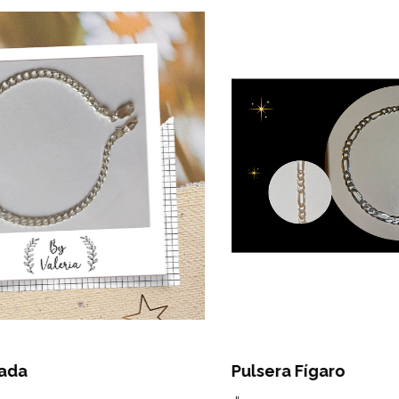
Pulsera Fígaro
Ea