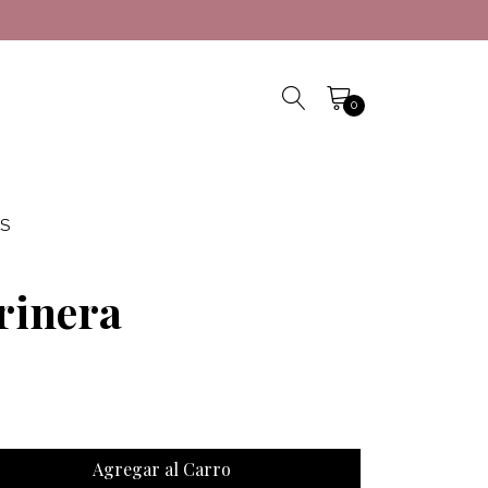
0
S
rinera