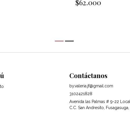
$62.000
$
ú
Contáctanos
by.valeria.jf@gmail.com
to
3102421828
Avenida las Palmas # 9-22 Loca
C.C. San Andresito, Fusagasuga,